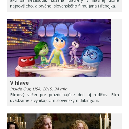
akú sa nezabúda. Zuzana Mauréry v hlavnej úlohe
najnovšieho, a prvého, slovenského filmu Jana Hřebejka.
V hlave
Inside Out, USA, 2015, 94 min.
Filmový večer pre prázdninujúce deti aj rodičov. Film
uvádzame s vynikajúcim slovenským dabingom.