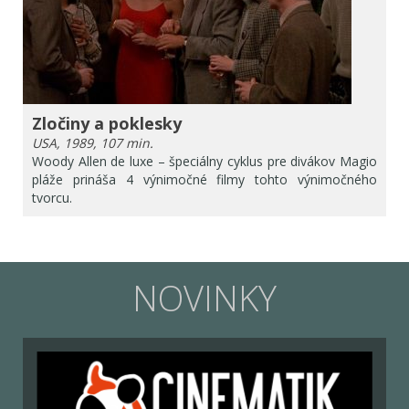
Zločiny a poklesky
USA, 1989, 107 min.
Woody Allen de luxe – špeciálny cyklus pre divákov Magio
pláže prináša 4 výnimočné filmy tohto výnimočného
tvorcu.
NOVINKY