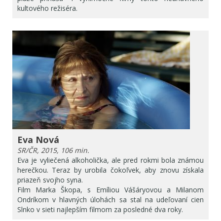
kultového režiséra.
Eva Nová
SR/ČR, 2015, 106 min.
Eva je vyliečená alkoholička, ale pred rokmi bola známou
herečkou. Teraz by urobila čokoľvek, aby znovu získala
priazeň svojho syna.
Film Marka Škopa, s Emíliou Vášáryovou a Milanom
Ondríkom v hlavných úlohách sa stal na udeľovaní cien
Slnko v sieti najlepším filmom za posledné dva roky.