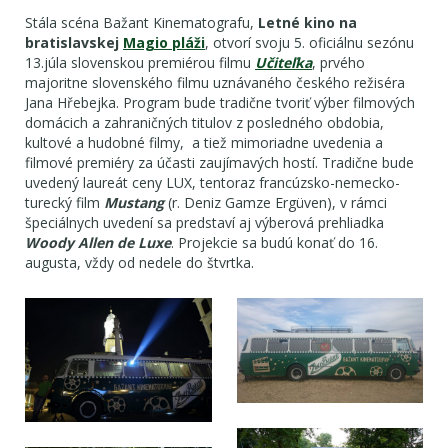
Stála scéna Bažant Kinematografu,
Letné kino na
bratislavskej
Magio pláži
, otvorí svoju 5. oficiálnu sezónu
13.júla slovenskou premiérou filmu
Učiteľka
, prvého
majoritne slovenského filmu uznávaného českého režiséra
Jana Hřebejka. Program bude tradične tvoriť výber filmových
domácich a zahraničných titulov z posledného obdobia,
kultové a hudobné filmy, a tiež mimoriadne uvedenia a
filmové premiéry za účasti zaujímavých hostí. Tradične bude
uvedený laureát ceny LUX, tentoraz francúzsko-nemecko-
turecký film
Mustang
(r. Deniz Gamze Ergüven), v rámci
špeciálnych uvedení sa predstaví aj výberová prehliadka
Woody Allen de Luxe
. Projekcie sa budú konať do 16.
augusta, vždy od nedele do štvrtka.