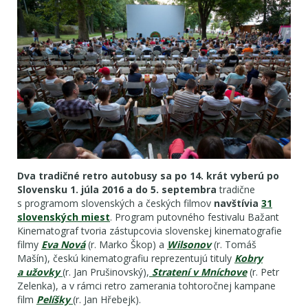
Dva tradičné retro autobusy
sa po 14. krát vyberú po
Slovensku 1. júla 2016 a do 5. septembra
tradične
s programom slovenských a českých filmov
navštívia
31
slovenských miest
.
Program putovného festivalu Bažant
Kinematograf tvoria zástupcovia slovenskej kinematografie
filmy
Eva Nová
(r. Marko Škop) a
Wilsonov
(r. Tomáš
Mašín), českú kinematografiu reprezentujú tituly
Kobry
a užovky
(r. Jan Prušinovský),
Stratení v Mníchove
(r. Petr
Zelenka), a v rámci retro zamerania tohtoročnej kampane
film
Pelíšky
(r. Jan Hřebejk).