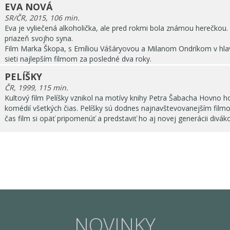
EVA NOVÁ
SR/ČR, 2015, 106 min.
Eva je vyliečená alkoholička, ale pred rokmi bola známou herečkou. 
priazeň svojho syna.
Film Marka Škopa, s Emíliou Vášáryovou a Milanom Ondríkom v hlavn
sieti najlepším filmom za posledné dva roky.
PELÍŠKY
ČR, 1999, 115 min.
Kultový film Pelíšky vznikol na motívy knihy Petra Šabacha Hovno h
komédií všetkých čias. Pelíšky sú dodnes najnavštevovanejším film
čas film si opäť pripomenúť a predstaviť ho aj novej generácii divák
NOVINKY