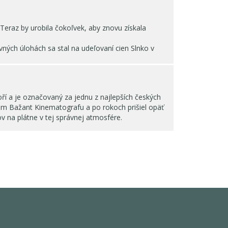
Teraz by urobila čokoľvek, aby znovu získala
ých úlohách sa stal na udeľovaní cien Slnko v
oří a je označovaný za jednu z najlepších českých
om Bažant Kinematografu a po rokoch prišiel opäť
ov na plátne v tej správnej atmosfére.