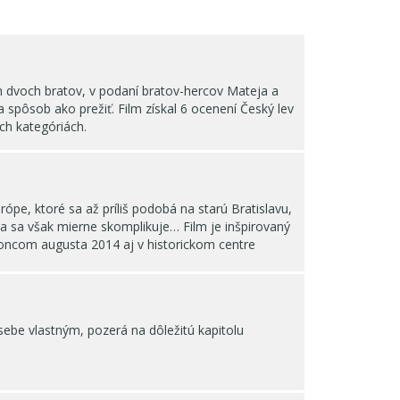
eh dvoch bratov, v podaní bratov-hercov Mateja a
 spôsob ako prežiť. Film získal 6 ocenení Český lev
ých kategóriách.
pe, ktoré sa až príliš podobá na starú Bratislavu,
ia sa však mierne skomplikuje… Film je inšpirovaný
oncom augusta 2014 aj v historickom centre
 sebe vlastným, pozerá na dôležitú kapitolu