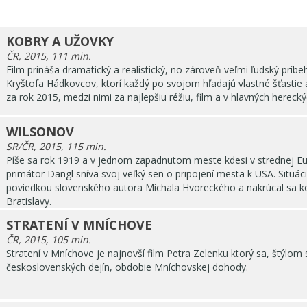
KOBRY A UŽOVKY
ČR, 2015, 111 min.
Film prináša dramatický a realistický, no zároveň veľmi ľudský príb
Kryštofa Hádkovcov, ktorí každý po svojom hľadajú vlastné šťastie a
za rok 2015, medzi nimi za najlepšiu réžiu, film a v hlavných hereck
WILSONOV
SR/ČR, 2015, 115 min.
Píše sa rok 1919 a v jednom zapadnutom meste kdesi v strednej Euró
primátor Dangl sníva svoj veľký sen o pripojení mesta k USA. Situác
poviedkou slovenského autora Michala Hvoreckého a nakrúcal sa k
Bratislavy.
STRATENÍ V MNÍCHOVE
ČR, 2015, 105 min.
Stratení v Mníchove je najnovší film Petra Zelenku ktorý sa, štýlom
československých dejín, obdobie Mníchovskej dohody.